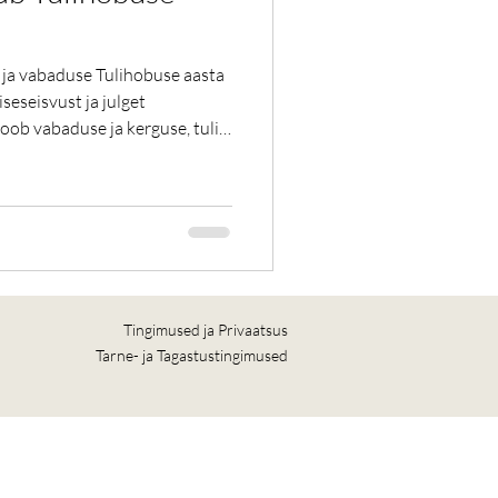
e ja vabaduse Tulihobuse aasta
iseseisvust ja julget
oob vabaduse ja kerguse, tuli
 ja otsuseid, mis tuleb teha
obuse aasta algab 17.ve ebruaril
sed ja kollektiivne visioon
b ka noorkuu energia ja
Tingimused ja Privaatsus
Tarne- ja Tagastustingimused