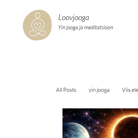
Loovjooga
Yin jooga ja meditatsioon
All Posts
yin jooga
Viis el
helirännak
tiibeti helikau