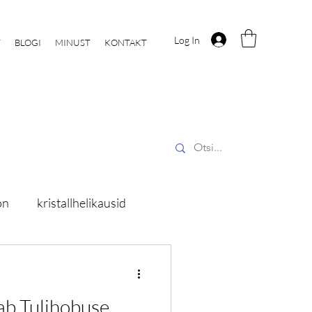
Log In
T
BLOGI
MINUST
KONTAKT
on
kristallhelikausid
gab Tulihobuse