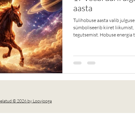
aasta
Tulihobuse aasta valib julgus
sümboliseerib kiiret liikumist, 
tegutsemist. Hobuse energia t
lisab kirge ja intensiivsust. Aasta võib tuua tempokamaid
arenguid, ootamatuid pöördeid
kiiresti, kuid teadlikult. Tulih
Veevalaja noorkuu – uued algu
Tulihobuse aasta algust toeta
päikesevarjutus
keelatud © 2026 by Loovjooga