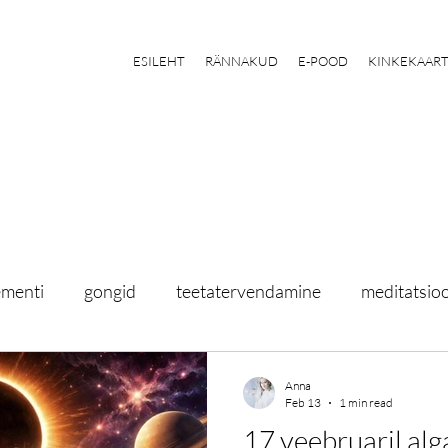
ESILEHT
RÄNNAKUD
E-POOD
KINKEKAAR
ementi
gongid
teetatervendamine
meditatsio
ss
astroloogia
noorkuu
energiad
Anna
Feb 13
1 min read
17 veebruaril al