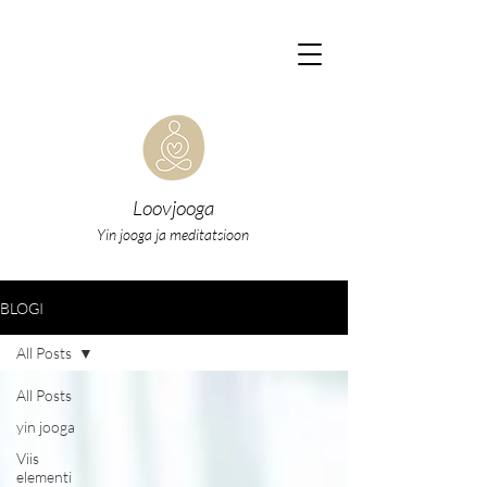
Loovjooga
Yin jooga ja meditatsioon
BLOGI
All Posts
All Posts
yin jooga
Viis
elementi