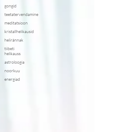
gongid
teetatervendamine
meditatsioon
kristallhelikausid
helirännak
tiibeti
helikauss
astroloogia
noorkuu
energiad