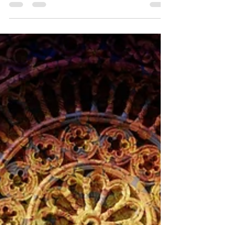
yin jooga põhimõtted Hiina viie...