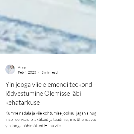
Anna
Feb 4, 2025
3 min read
Yin jooga viie elemendi teekond –
lõdvestumine Olemisse läbi
kehatarkuse
Kümne nädala ja viie kohtumise jooksul jagan sinuga
inspireerivaid praktikaid ja teadmisi, mis ühendavad